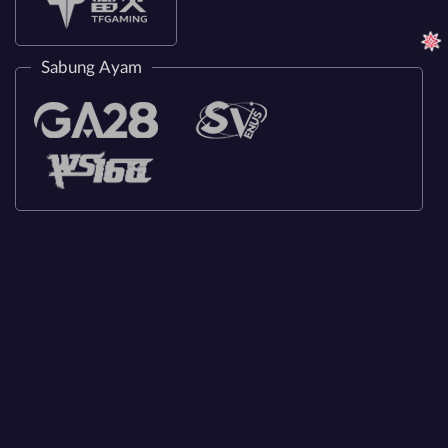
Sabung Ayam