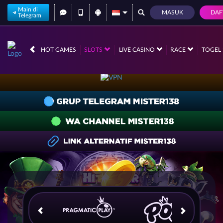
Main di
MASUK
DAF
Telegram
HOT GAMES
SLOTS
LIVE CASINO
RACE
TOGEL
IDR
12,689,106,