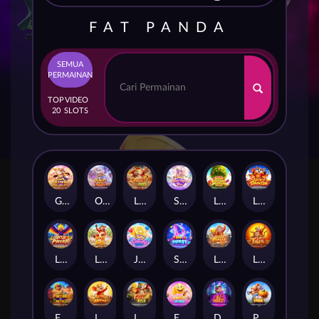
FAT PANDA
SEMUA
PERMAINAN
TOP
VIDEO
20
SLOTS
Gates of Olympus POP
Olympus Wins
Lucky Tiger 1000
Starlight Wins
Lucky Fortune Tree
Lucky Panda
Lucky Phoenix
Lucky Bull
Jelly Candy
Sweet Burst
Lucky MonKey
Lucky Tiger
Fortunes of Aztec
Lucky Mouse
Lucky Tiger Gold Ultimate
Emotiwins
DJ Neko
Pig Farm