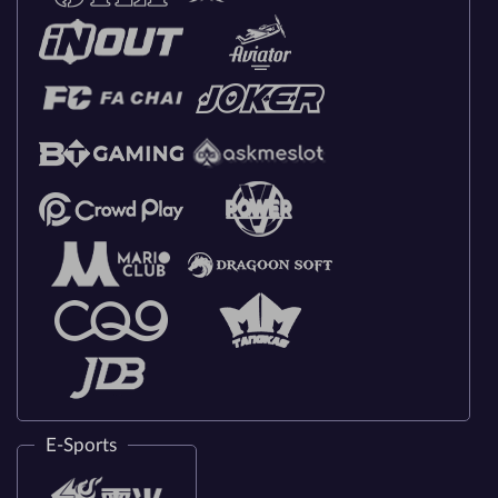
E-Sports