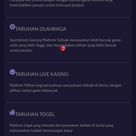
memudahkan pemain untuk mencapai jackpot
TARUHAN OLAHRAGA
Sportsbook Gaming Platform Terbaik menawarkan lebih banyak game,
odds yang lebih tinggi, dan menyediakan pilihan yang lebih banyak
untuk pemain.
TARUHAN LIVE KASINO
Platform Pilihan bagi perusahaan-perusahaan terbaik di dunia, dengan
pilihan variasi game terbanyak
TARUHAN TOGEL
Platform togel yang menarik dari perusahan terbaik di dunia yang
menawarkan hadiah kemenangan besar