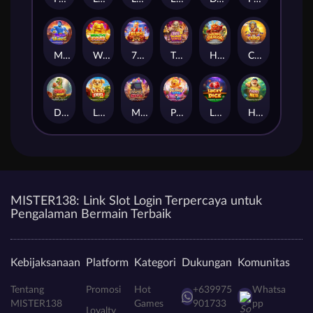
Mystic Wishes
Wealthy Frog
777 Rush
Tut's Treasure Tower
Happy Dragon
Code of Cairo
Dino Drop
Lucky Dog
Master Gems
Plushie Wins
Lucky Dice
Happy Nets
MISTER138: Link Slot Login Terpercaya untuk
Pengalaman Bermain Terbaik
Kebijaksanaan
Platform
Kategori
Dukungan
Komunitas
Tentang
Promosi
Hot
+639975
Whatsa
MISTER138
Games
901733
pp
Loyalty