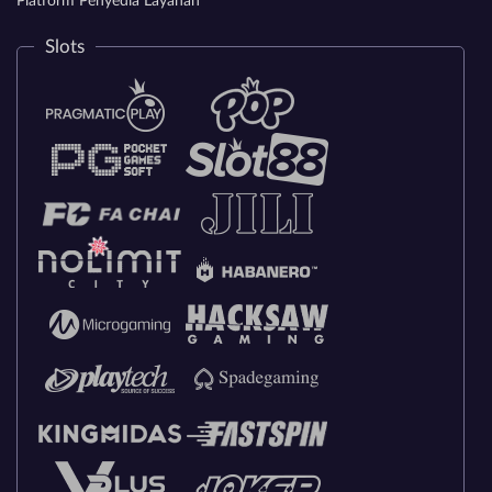
Platform Penyedia Layanan
Slots