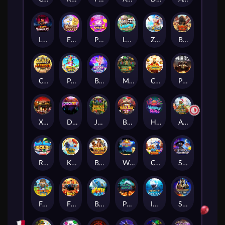
Last Samurai
Fish Prawn Crab Bonanza
Piggy Bank Gold 2
LABUBU: Fall In Wild
Zeustrike Xmas
Buffalo Rush
Crazy Bounty: Jackpot
Pinata Fest
Bunny to the Moon
Maya: Elemental Totem 2
Cai Shen Fortune
PUBG2
Xmas Gift Delight
Disco 777
Jumanji Bonanza
BlackJack21
Hungry Slime
Aztec: Bonus Hunt 2 Xmas
Rush Hour Gold
Kingyo Riches
Book of Safari
World Cup Final
Cat & Mouse
Starry Adventure
Football Fever
Fighting Bull
Big Net Bass
Phantom Multiplier
Infinity Ocean
Scale of Heaven: Anubis