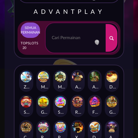
ADVANTPLAY
SEMUA
PERMAINAN
TOP
SLOTS
20
Zeustrike
Mahjong Roar
Maya: Elemental Totem
Aztec: Gold Temple
Aztec: Bonus Hunt 2
Dragon Chi’s Quest
Slotto 4D
Golden Football
Sugar Crush
Rhapsody of Muertos
Firefly Hunter
Golden Egypt
Crazy Bounty
Royal Ace
Piggy Bank Gold
Xiang Qi Ways 2
Dragon Chi's Quest 2
Aztec: Bonus Hunt