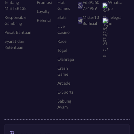
Tentang
Promosi
Hot
+639560
Whatsa
MISTER138
Games
774989
pp
Loyalty
Responsible
Slots
Mister13
Telegra
Referral
Gambling
8official
m
Live
Pusat Bantuan
Casino
Syarat dan
Race
Ketentuan
Togel
Olahraga
Crash
Game
Arcade
E-Sports
Sabung
Ayam