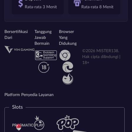
Rata-rata 3 Menit
Rata-rata 8 Menit
Bersertifikasi
Tanggung
Browser
Dari
Jawab
Yang
Bermain
Didukung
©2026 MISTER138.
Hak cipta dilindungi |
18+
Platform Penyedia Layanan
Slots