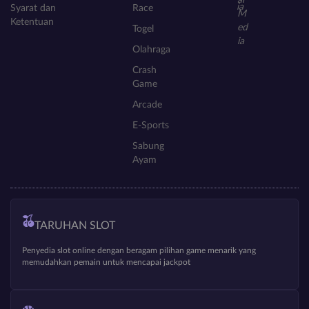
Syarat dan
Race
Ketentuan
Togel
Olahraga
Crash
Game
Arcade
E-Sports
Sabung
Ayam
TARUHAN SLOT
Penyedia slot online dengan beragam pilihan game menarik yang
memudahkan pemain untuk mencapai jackpot