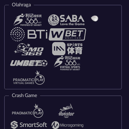
Olahraga
Crash Game