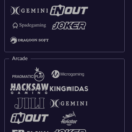
Arcade