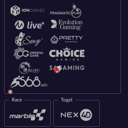
Race
Togel