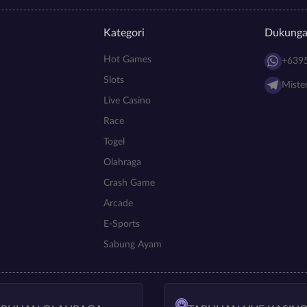
m
Kategori
Dukung
Hot Games
+639
Slots
Mister
Live Casino
Race
Togel
Olahraga
Crash Game
Arcade
E-Sports
Sabung Ayam