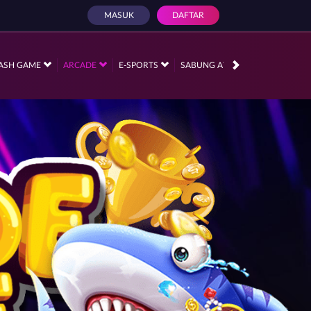
MASUK
DAFTAR
PROMOSI
ASH GAME
ARCADE
E-SPORTS
SABUNG AYAM