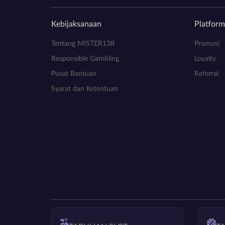
Kebijaksanaan
Platfor
Tentang MISTER138
Promosi
Responsible Gambling
Loyalty
Pusat Bantuan
Referral
Syarat dan Ketentuan