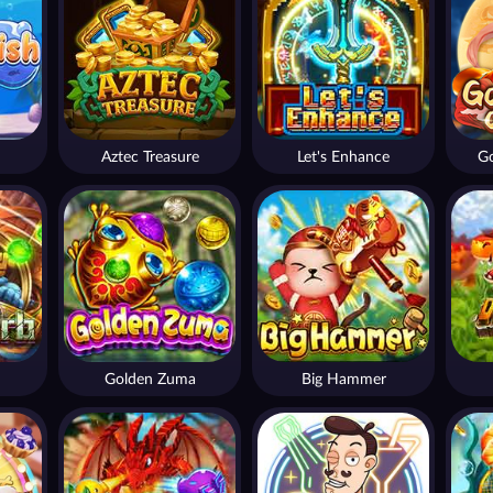
Aztec Treasure
Let's Enhance
Go
Golden Zuma
Big Hammer