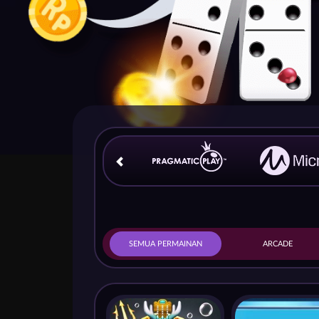
SEMUA PERMAINAN
ARCADE