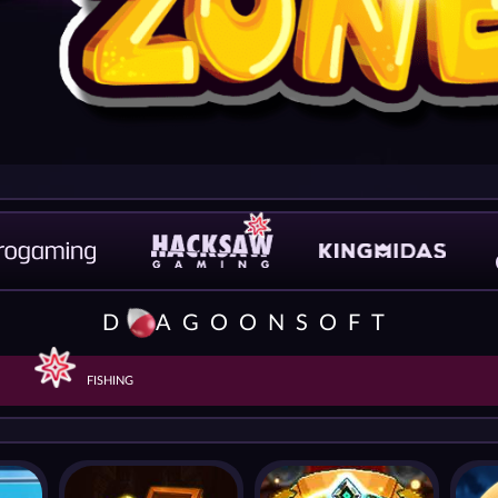
DRAGOONSOFT
FISHING