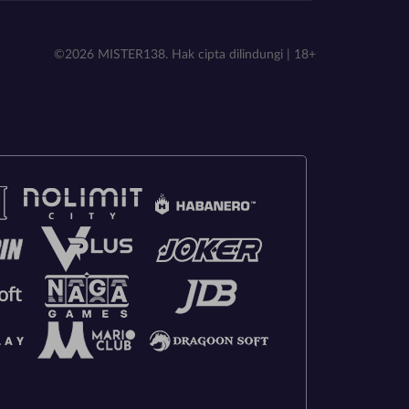
©2026 MISTER138. Hak cipta dilindungi | 18+