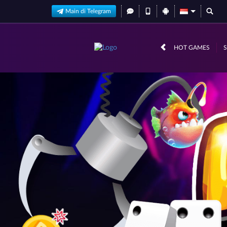
Main di Telegram
HOT GAMES