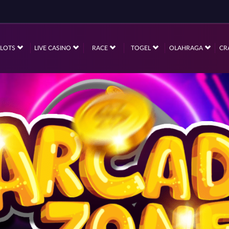
SLOTS
LIVE CASINO
RACE
TOGEL
OLAHRAGA
CR