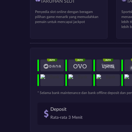
TARUHAN SLOT
T
Penyedia slot online dengan beragam
Sports
pilihan game menarik yang memudahkan
menawa
pemain untuk mencapai jackpot
lebih 
lebih 
* Selama bank maintenance dan bank offline deposit dan pen
Deposit
Rata-rata 3 Menit